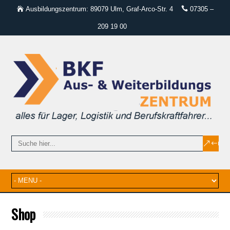
Ausbildungszentrum: 89079 Ulm, Graf-Arco-Str. 4
07305 –
209 19 00
Shop