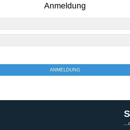
Anmeldung
ANMELDUNG
S
..