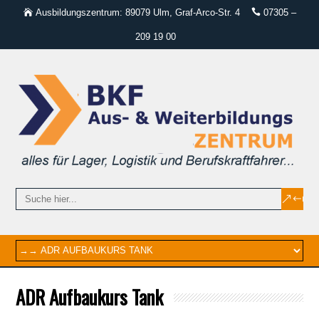
Ausbildungszentrum: 89079 Ulm, Graf-Arco-Str. 4
07305 –
209 19 00
ADR Aufbaukurs Tank