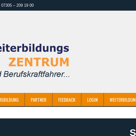
07305 – 209 19 00
USBILDUNG
PARTNER
FEEDBACK
LOGIN
WEITERBILDUN
S