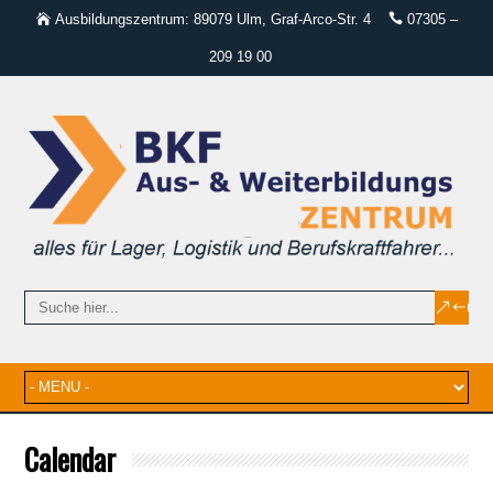
Ausbildungszentrum: 89079 Ulm, Graf-Arco-Str. 4
07305 –
209 19 00
Calendar