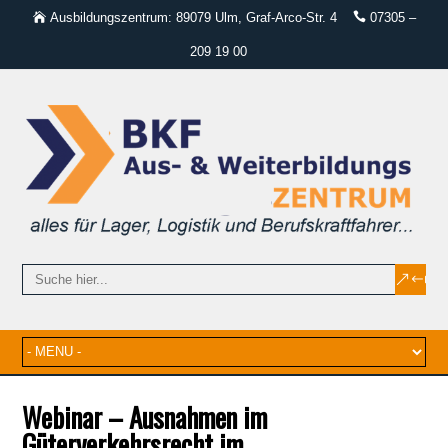
Ausbildungszentrum: 89079 Ulm, Graf-Arco-Str. 4
07305 –
209 19 00
Webinar – Ausnahmen im
Güterverkehrsrecht im