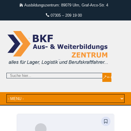
Ausbildungszentrum: 89079 Ulm, Graf-Arco-Str. 4
07305 – 209 19 00