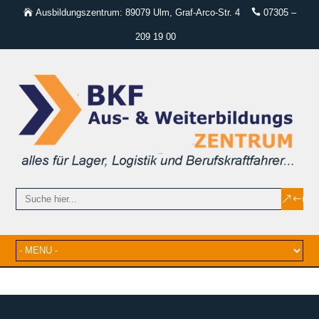
Ausbildungszentrum: 89079 Ulm, Graf-Arco-Str. 4
07305 –
209 19 00