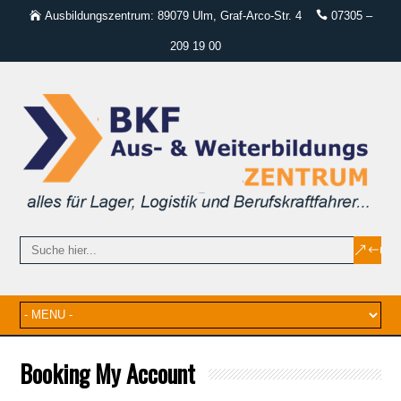
Ausbildungszentrum: 89079 Ulm, Graf-Arco-Str. 4
07305 –
209 19 00
Booking My Account