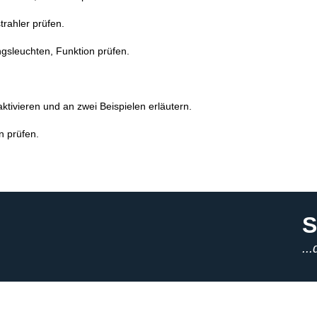
rahler prüfen.
ngsleuchten, Funktion prüfen.
tivieren und an zwei Beispielen erläutern.
n prüfen.
S
..