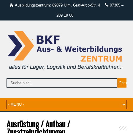
Ausbildungszentrum: 89079 Ulm, Graf-Arco-Str. 4
07305 –
209 19 00
Ausrüstung / Aufbau /
Zusatzeinrichtungen