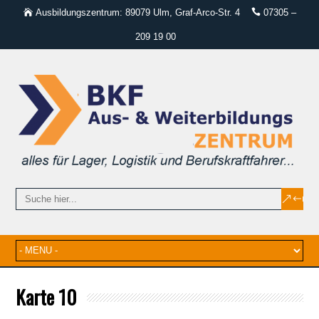
Ausbildungszentrum: 89079 Ulm, Graf-Arco-Str. 4
07305 –
209 19 00
Karte 10