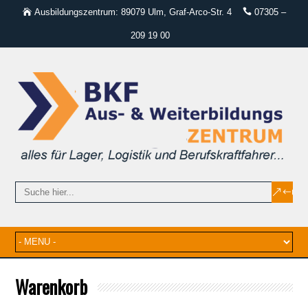
Ausbildungszentrum: 89079 Ulm, Graf-Arco-Str. 4
07305 –
209 19 00
Warenkorb