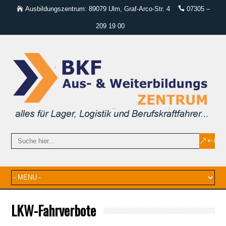
Ausbildungszentrum: 89079 Ulm, Graf-Arco-Str. 4
07305 –
209 19 00
LKW-Fahrverbote