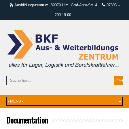
Ausbildungszentrum: 89079 Ulm, Graf-Arco-Str. 4
07305 –
209 19 00
Documentation