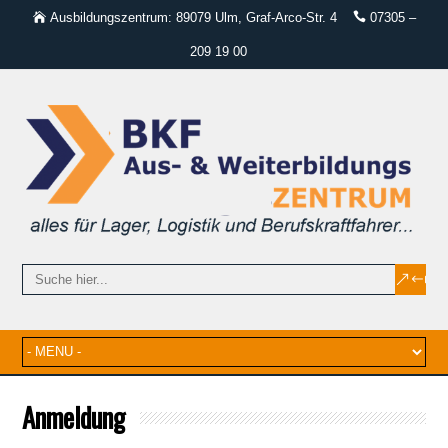
Ausbildungszentrum: 89079 Ulm, Graf-Arco-Str. 4
07305 –
209 19 00
Anmeldung